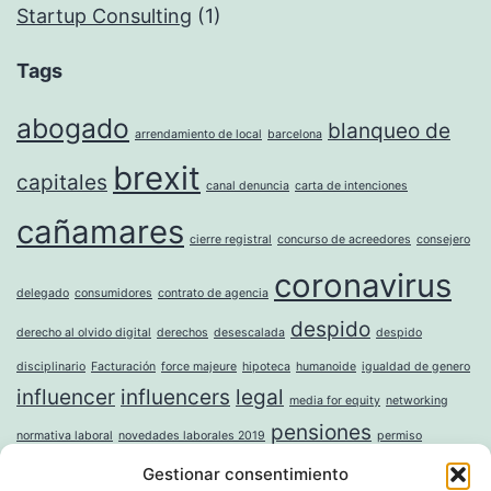
Startup Consulting
(1)
Tags
abogado
blanqueo de
arrendamiento de local
barcelona
brexit
capitales
canal denuncia
carta de intenciones
cañamares
cierre registral
concurso de acreedores
consejero
coronavirus
delegado
consumidores
contrato de agencia
despido
derecho al olvido digital
derechos
desescalada
despido
disciplinario
Facturación
force majeure
hipoteca
humanoide
igualdad de genero
influencer
influencers
legal
media for equity
networking
pensiones
normativa laboral
novedades laborales 2019
permiso
rebus sic
Gestionar consentimiento
paternidad
persona electronica
protocolo familiar